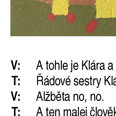
V:
A tohle je Klára a
T:
Řádové sestry Klá
V:
Alžběta no, no.
T:
A ten malej člově