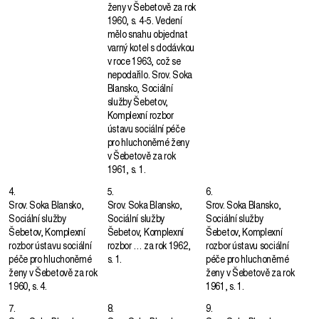
ženy v Šebetově za rok
1960, s. 4-5. Vedení
mělo snahu objednat
varný kotel s dodávkou
v roce 1963, což se
nepodařilo. Srov. Soka
Blansko, Sociální
služby Šebetov,
Komplexní rozbor
ústavu sociální péče
pro hluchoněmé ženy
v Šebetově za rok
1961, s. 1.
4.
5.
6.
Srov. Soka Blansko,
Srov. Soka Blansko,
Srov. Soka Blansko,
Sociální služby
Sociální služby
Sociální služby
Šebetov, Komplexní
Šebetov, Komplexní
Šebetov, Komplexní
rozbor ústavu sociální
rozbor … za rok 1962,
rozbor ústavu sociální
péče pro hluchoněmé
s. 1.
péče pro hluchoněmé
ženy v Šebetově za rok
ženy v Šebetově za rok
1960, s. 4.
1961, s. 1.
7.
8.
9.