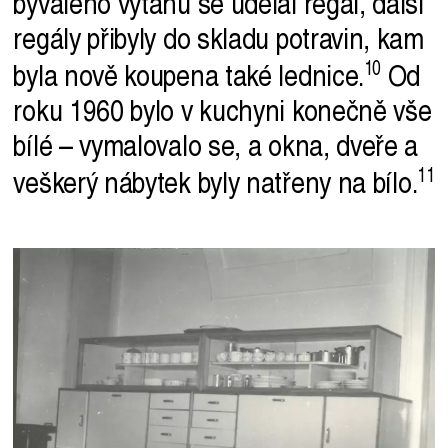
bývalého výtahu se udělal regál, další
regály přibyly do skladu potravin, kam
byla nově koupena také
lednice.
Od
roku 1960 bylo v kuchyni konečně vše
bílé – vymalovalo se, a okna, dveře a
veškerý nábytek byly natřeny na
bílo.