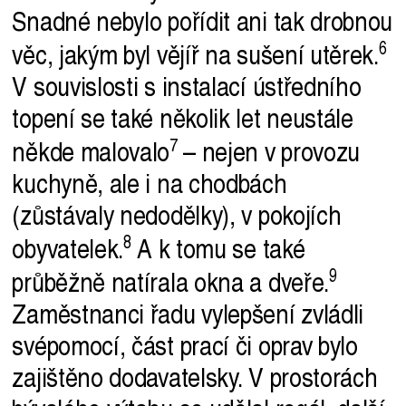
Snadné nebylo pořídit ani tak drobnou
věc, jakým byl vějíř na sušení
utěrek.
V souvislosti s instalací ústředního
topení se také několik let neustále
někde
malovalo
– nejen v provozu
kuchyně, ale i na chodbách
(zůstávaly nedodělky), v pokojích
obyvatelek.
A k tomu se také
průběžně natírala okna a
dveře.
Zaměstnanci řadu vylepšení zvládli
svépomocí, část prací či oprav bylo
zajištěno dodavatelsky. V prostorách