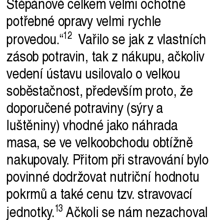
Štěpánově celkem velmi ochotně
potřebné opravy velmi rychle
provedou.“
Vařilo se jak z vlastních
zásob potravin, tak z nákupu, ačkoliv
vedení ústavu usilovalo o velkou
soběstačnost, především proto, že
doporučené potraviny (sýry a
luštěniny) vhodné jako náhrada
masa, se ve velkoobchodu obtížně
nakupovaly. Přitom při stravování bylo
povinné dodržovat nutriční hodnotu
pokrmů a také cenu tzv. stravovací
jednotky.
Ačkoli se nám nezachoval