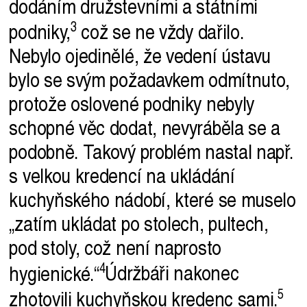
dodáním družstevními a státními
podniky,
což se ne vždy dařilo.
Nebylo ojedinělé, že vedení ústavu
bylo se svým požadavkem odmítnuto,
protože oslovené podniky nebyly
schopné věc dodat, nevyráběla se a
podobně. Takový problém nastal např.
s velkou kredencí na ukládání
kuchyňského nádobí, které se muselo
„zatím ukládat po stolech, pultech,
pod stoly, což není naprosto
hygienické.“
Údržbáři nakonec
zhotovili kuchyňskou kredenc
sami.