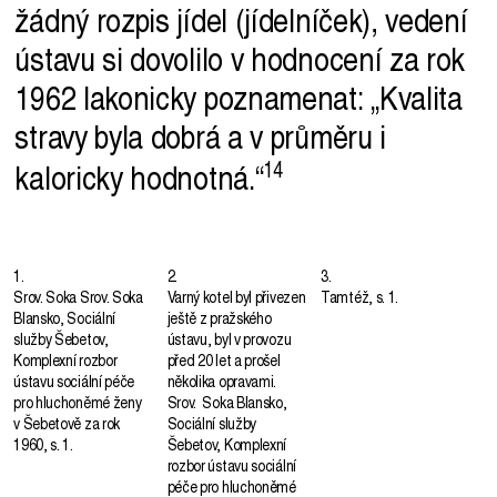
žádný rozpis jídel (jídelníček), vedení
ústavu si dovolilo v hodnocení za rok
1962 lakonicky poznamenat: „Kvalita
stravy byla dobrá a v průměru i
kaloricky
hodnotná.“
1.
2.
3.
Srov. Soka Srov. Soka
Varný kotel byl přivezen
Tamtéž, s. 1.
Blansko, Sociální
ještě z pražského
služby Šebetov,
ústavu, byl v provozu
Komplexní rozbor
před 20 let a prošel
ústavu sociální péče
několika opravami.
pro hluchoněmé ženy
Srov. Soka Blansko,
v Šebetově za rok
Sociální služby
1960, s. 1.
Šebetov, Komplexní
rozbor ústavu sociální
péče pro hluchoněmé