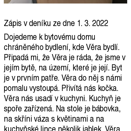
Zápis v deníku ze dne 1. 3. 2022
Dojedeme k bytovému domu
chráněného bydlení, kde Věra bydlí.
Připadá mi, že Věra je ráda, že jsme v
jejím bytě, na území, které je její. Byt
je v prvním patře. Věra do něj s námi
pomalu vystoupá. Přivítá nás kočka.
Věra nás usadí v kuchyni. Kuchyň je
spoře zařízená. Na stole je bábovka,
na skříni váza s květinami a na
kuchyňské lince několik jablek. Věra