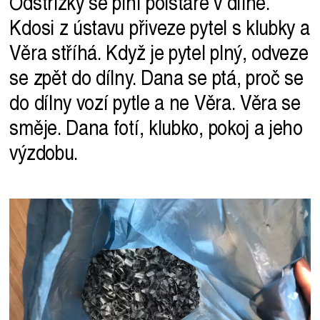
Odstřižky se plní polštáře v dílně.
Kdosi z ústavu přiveze pytel s klubky a
Věra stříhá. Když je pytel plný, odveze
se zpět do dílny. Dana se ptá, proč se
do dílny vozí pytle a ne Věra. Věra se
směje. Dana fotí, klubko, pokoj a jeho
výzdobu.